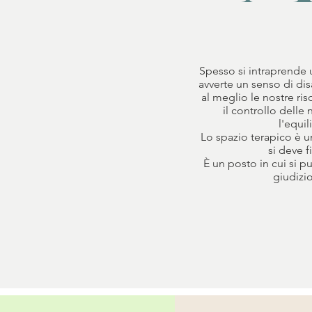
Spesso si intraprende
avverte un senso di dis
al meglio le nostre r
il controllo delle n
l'equil
Lo spazio terapico è u
si deve f
È un posto in cui si p
giudizio